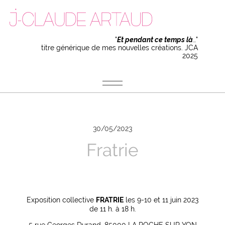
"
Et pendant ce temps là
…"
titre générique de mes nouvelles créations. JCA
2025
30/05/2023
Fratrie
Exposition collective
FRATRIE
les 9-10 et 11 juin 2023
de 11 h. à 18 h.
5 rue Georges Durand, 85000 LA ROCHE SUR YON