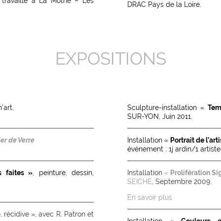
 travaille à La Mothe – Les
DRAC Pays de la Loire.
EXPOSITIONS
’art,
Sculpture-installation «
Tem
SUR-YON, Juin 2011.
lier de Verre
Installation «
Portrait de l’art
événement : 1j ardin/1 artis
s faites »
, peinture, dessin,
Installation
«
Prolifération S
SEICHE
, Septembre 2009.
En savoir plus
e
, récidive », avec R. Patron et
Installation «
Couleurs 