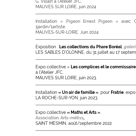
G. Villain à l’Atelier JFC,
MAUVES SUR LOIRE, juin 2024.
Installation «
Pigeon Ernest Pigeon
» avec Gé
1jardin/1artiste,
MAUVES-SUR-LOIRE, Juin 2024
Exposition :
Les collections du Phare Boréal
,
galer
LES SABLES D’OLONNE, du 31 juillet au 17 septem
Expo collective «
Les complices et le commissaire
à l’Atelier JFC,
MAUVES SUR LOIRE, juin 2023.
Installation
« Un air de famille »
, pour
Fratrie
, expo
LA ROCHE-SUR-YON, juin 2023.
Expo collective
« Maths et Arts »
,
Association. Arts-métiss
,
SAINT MESMIN, août/septembre 2022