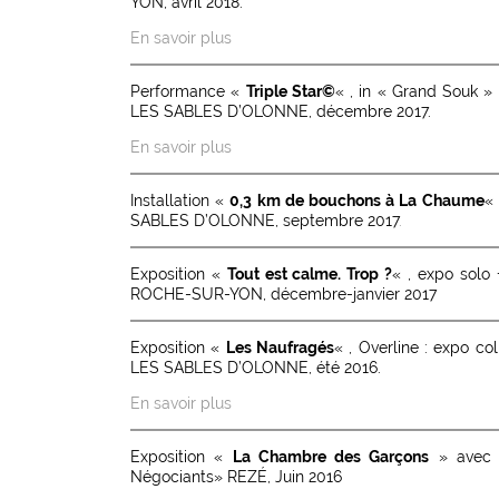
YON, avril 2018.
En savoir plus
Performance «
Triple Star©
« , in « Grand Souk » 
LES SABLES D’OLONNE, décembre 2017.
En savoir plus
Installation «
0,3 km de bouchons à La Chaume
«
SABLES D’OLONNE, septembre 2017
.
Exposition «
Tout est calme. Trop ?
« , expo solo
ROCHE-SUR-YON, décembre-janvier 2017
Exposition «
Les Naufragés
« , Overline : expo co
LES SABLES D’OLONNE, été 2016.
En savoir plus
Exposition «
La Chambre des Garçons
» avec G
Négociants» REZÉ, Juin 2016