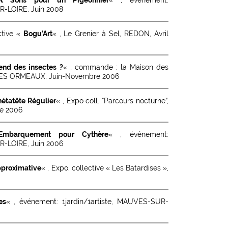
R-LOIRE, Juin 2008
ctive «
Bogu’Art
« , Le Grenier à Sel, REDON, Avril
nd des insectes ?
« , commande : la Maison des
LES ORMEAUX, Juin-Novembre 2006
étatête Régulier
« , Expo coll. “Parcours nocturne”,
e 2006
Embarquement pour Cythère
« , événement:
R-LOIRE, Juin 2006
pproximative
« , Expo. collective « Les Batardises »,
es
« , événement: 1jardin/1artiste, MAUVES-SUR-