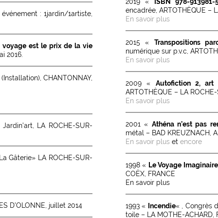
2019 «
ISBN 978-913981-5
encadrée, ARTOTHÈQUE – 
 événement : 1jardin/1artiste,
En savoir plus
2015 «
Transpositions pa
voyage est le prix de la vie
numérique sur p.v.c, ART
i 2016.
E
n savoir plus
(Installation), CHANTONNAY,
2009 «
Autofiction 2, art
ARTOTHÈQUE – LA ROCHE-
En savoir plus
2001 «
Athéna n’est pas ren
: Jardin’art, LA ROCHE-SUR-
métal – BAD KREUZNACH,
En savoir plus
et
encore
 «La Gâterie» LA ROCHE-SUR-
1998 «
Le Voyage Imaginaire
COËX, FRANCE
En savoir plus
LES D’OLONNE, juillet 2014
1993 «
Incendie
« , Congrès 
toile – LA MOTHE-ACHARD,