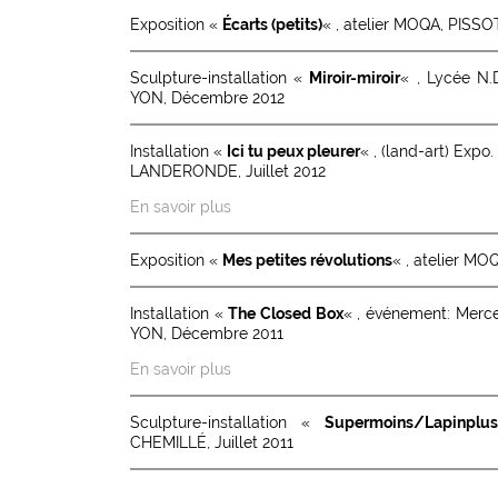
Exposition «
Écarts (petits)
« , atelier MOQA, PISSO
Sculpture-installation «
Miroir-miroir
« , Lycée N
YON, Décembre 2012
Installation «
Ici tu peux pleurer
« , (land-art) Expo.
LANDERONDE, Juillet 2012
En savoir plus
Exposition «
Mes petites révolutions
« , atelier MO
Installation «
The Closed Box
« , événement: Mer
YON, Décembre 2011
En savoir plus
Sculpture-installation «
Supermoins/Lapinplus
CHEMILLÉ, Juillet 2011