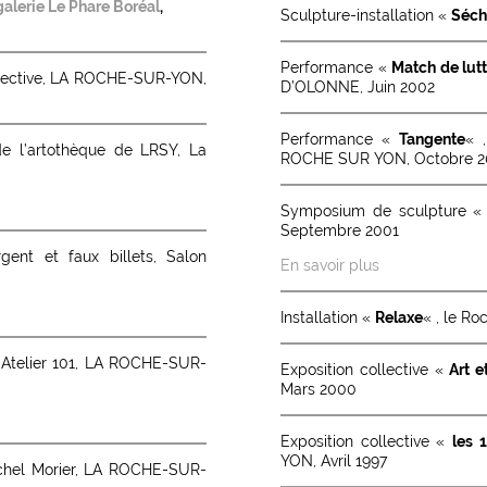
galerie Le Phare Boréal
,
Sculpture-installation «
Séc
Performance «
Match de lut
llective, LA ROCHE-SUR-YON,
D’OLONNE, Juin 2002
Performance «
Tangente
« 
 l’artothèque de LRSY, La
ROCHE SUR YON, Octobre 2
Symposium de sculpture 
Septembre 2001
ent et faux billets, Salon
En savoir plus
Installation «
Relaxe
« , le R
, Atelier 101, LA ROCHE-SUR-
Exposition collective «
Art e
Mars 2000
Exposition collective «
les 
YON, Avril 1997
Michel Morier, LA ROCHE-SUR-