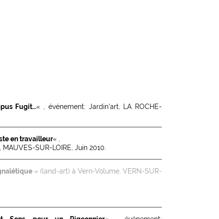
pus Fugit…
« , événement: Jardin’art, LA ROCHE-
iste en travailleur
« ,
te, MAUVES-SUR-LOIRE, Juin 2010.
ignalétique
» (land-art) à Vern-Volume, VERN-SUR-
et Sons pour un Pigeonnier
« , événement: