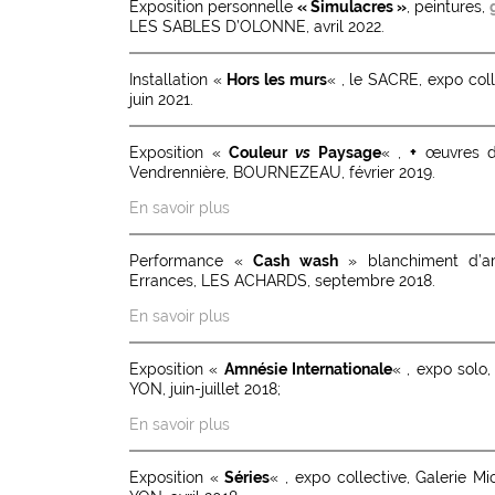
Exposition personnelle
« Simulacres »
, peintures,
LES SABLES D’OLONNE, avril 2022.
Installation «
Hors les murs
« , le SACRE, expo co
juin 2021.
Exposition «
Couleur
vs
Paysage
« ,
+
œuvres de
Vendrennière, BOURNEZEAU, février 2019.
En savoir plus
Performance «
Cash wash
» blanchiment d’arg
Errances, LES ACHARDS, septembre 2018.
En savoir plus
Exposition «
Amnésie Internationale
« , expo solo
YON, juin-juillet 2018;
En savoir plus
Exposition «
Séries
« , expo collective, Galerie 