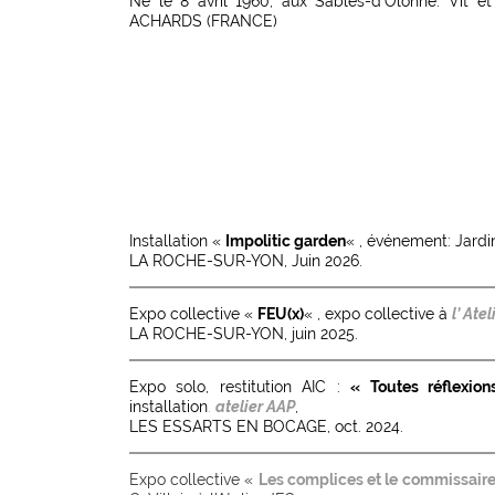
Né le 8 avril 1960, aux Sables-d’Olonne. Vit et
ACHARDS (FRANCE)
Installation «
Impolitic garden
« , événement: Jardin
LA ROCHE-SUR-YON, Juin 2026.
Expo collective «
FEU(x)
« , expo collective à
l’ Ate
LA ROCHE-SUR-YON, juin 2025.
Expo solo, restitution AIC :
« Toutes réflexion
installation
.
atelier AA
P
,
LES ESSARTS EN BOCAGE, oct. 2024.
Expo collective «
Les complices et le commissair