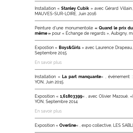
Installation «
Stanley Cubik
» avec Gérard Villain,
MAUVES-SUR-LOIRE, Juin 2016
Peinture d’une monumentoile
« Quand le prix du 
même »
pour « Échange de regards », Aubigny, ma
Expostion «
Boys&Girls
» avec Laurence Drapeau, 
Septembre 2015
En savoir plus
Installation «
La part manquante
« , événement 
YON, Juin 2015
Exposition «
1,61803399
« , avec Olivier Mazoué,
YON, Septembre 2014
En savoir plus
Exposition «
Overline
« , expo collective, LES SAB