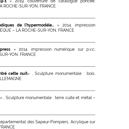
9-1
» 2019, couverture de catalogue poncée,
LA ROCHE-SUR-YON, FRANCE
rodiques de l’hypermodèle…
» 2014, impression
OTHÈQUE – LA ROCHE-SUR-YON, FRANCE
 press
» 2014, impression numérique sur p.v.c,
SUR-YON, FRANCE
tré cette nuit
« , Sculpture monumentale : bois,
 ALLEMAGNE
« , Sculpture monumentale : terre cuite et métal –
départemental des Sapeur-Pompiers, Acrylique sur
 FRANCE