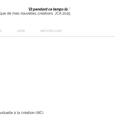
"
Et pendant ce temps là
…"
rique de mes nouvelles créations. JCA 2025
S
LIENS
ARCHIVES 2026
iduelle à la création (AIC)