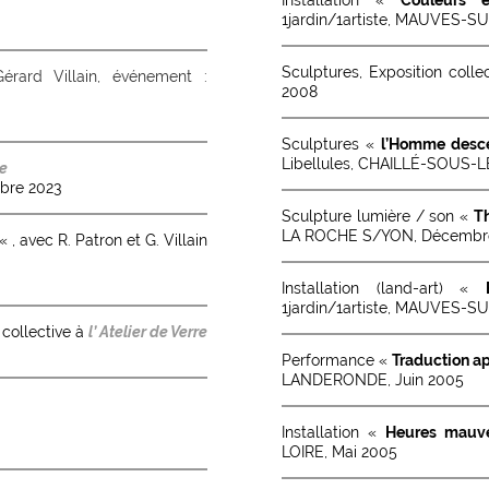
1jardin/1artiste, MAUVES-SU
Sculptures, Exposition colle
rard Villain, événement :
2008
Sculptures «
l’Homme desce
Libellules, CHAILLÉ-SOUS-
ie
bre 2023
Sculpture lumière / son «
Th
LA ROCHE S/YON, Décembr
« , avec R. Patron et G. Villain
Installation (land-art) «
1jardin/1artiste, MAUVES-SU
 collective à
l’ Atelier de Verre
Performance «
Traduction a
LANDERONDE, Juin 2005
Installation «
Heures mauv
LOIRE, Mai 2005