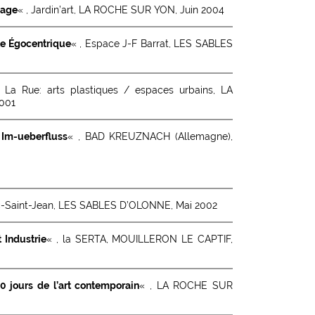
hage
« , Jardin’art, LA ROCHE SUR YON, Juin 2004
te Égocentrique
« , Espace J-F Barrat, LES SABLES
, La Rue: arts plastiques / espaces urbains, LA
001
«
Im-ueberfluss
« , BAD KREUZNACH (Allemagne),
oc-Saint-Jean, LES SABLES D’OLONNE, Mai 2002
t Industrie
« , la SERTA, MOUILLERON LE CAPTIF,
10 jours de l’art contemporain
« , LA ROCHE SUR